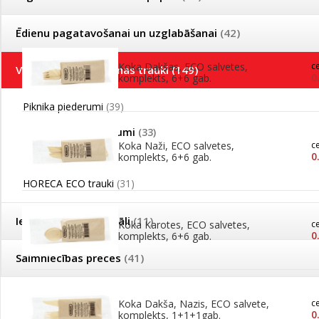
Kārtot pēc
Ražotājs
Ēdienu pagatavošanai un uzglabāšanai
(42)
Koka Dakšas, ECO salvetes,
c
Vienreizējās lietošanas trauki
(149)
0
komplekts, 6+6 gab.
Piknika piederumi
(39)
ECO piknika piederumi
(33)
Koka Naži, ECO salvetes,
c
0
komplekts, 6+6 gab.
HORECA trauki
(46)
HORECA ECO trauki
(31)
Iepakošanas materiāli
(11)
Koka Karotes, ECO salvetes,
c
0
komplekts, 6+6 gab.
Saimniecības preces
(41)
Koka Dakša, Nazis, ECO salvete,
c
0
komplekts, 1+1+1gab.