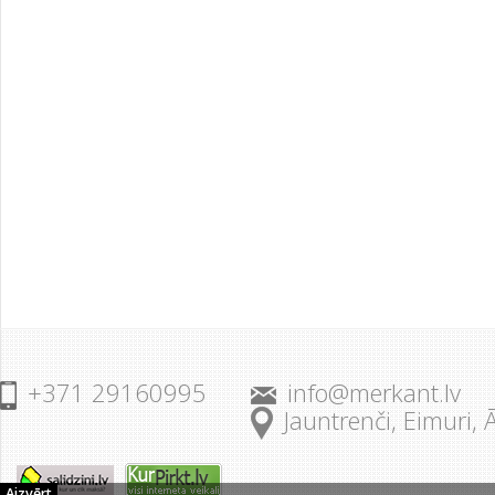
+371 29160995
info@merkant.lv
Jauntrenči, Eimuri,
Aizvērt