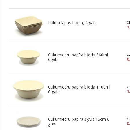
Palmu lapas bļoda, 4 gab.
c
1
Cukurniedru papīra bļoda 360ml
c
0
6gab.
Cukurniedru papīra bļoda 1100ml
c
1
6 gab.
Cukurniedru papīra šķīvis 15cm 6
c
0
gab.