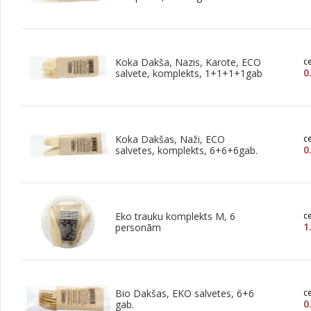
Koka Dakša, Nazis, Karote, ECO
c
0
salvete, komplekts, 1+1+1+1gab
Koka Dakšas, Naži, ECO
c
0
salvetes, komplekts, 6+6+6gab.
Eko trauku komplekts M, 6
c
1
personām
Bio Dakšas, EKO salvetes, 6+6
c
0
gab.