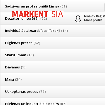
Sadzīves un profesionālā ķīmija
(61)
Ienākt / Reģis
Dozatori un turētāji
(52)
Mans profils
Individuālās aizsardzības līdzekļi
(14)
PRODUKTI
PAR MUMS
PIEGĀDE
Higiēnas preces
(62)
Mājsaimniecības un profesionālās uzkopšanas preču tirdzniecība
Skaistumam
(15)
Īpašas cenas un piegādes nosacījumi vairumtirgotājiem
Bezmaksas piegāde visā Latvijā pasūtījumiem no 50 eiro!
Dāvanas
(1)
Īpašas cenas un piegādes nosacījumi vairumtirgotājiem
Reģistrējies un saņem pastāvīgu atlaidi!
Maisi
(34)
ECO piknika piederumi
Uzkopšanas preces
(76)
Produkti
»
Vienreizējās lietošanas trauki
»
ECO piknika piederumi
Higiēnas un industriālais papīrs
(87)