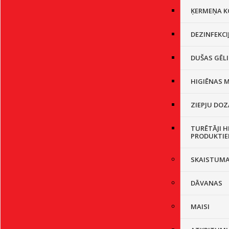
ĶERMEŅA K
DEZINFEKCI
DUŠAS GĒL
HIGIĒNAS M
ZIEPJU DOZ
TURĒTĀJI H
PRODUKTIE
SKAISTUM
DĀVANAS
MAISI