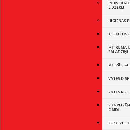
INDIVIDUĀ
LĪDZEKĻI
HIGIĒNAS P
KOSMĒTISK
MITRUMA U
PALADZIŅI
MITRĀS SA
VATES DISK
VATES KOCI
VIENREIZĒJ
CIMDI
ROKU ZIEPE