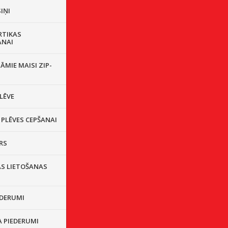
IŅI
RTIKAS
ANAI
ĀMIE MAISI ZIP-
LĒVE
 PLĒVES CEPŠANAI
RS
ĀS LIETOŠANAS
EDERUMI
A PIEDERUMI