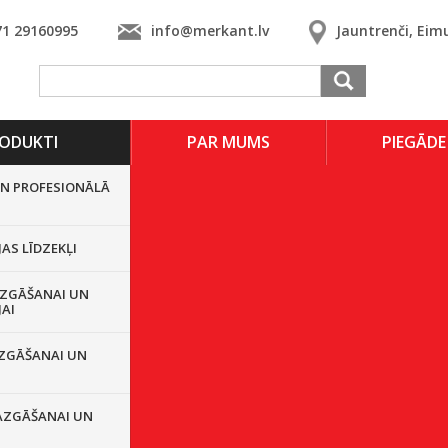
71 29160995
info@merkant.lv
Jauntrenči, Eim
ODUKTI
PAR MUMS
PIEGĀDE
UN PROFESIONĀLĀ
JAS LĪDZEKĻI
ZGĀŠANAI UN
JAI
ZGĀŠANAI UN
AZGĀŠANAI UN