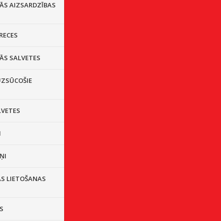
LĀS AIZSARDZĪBAS
RECES
ĀS SALVETES
ZSŪCOŠIE
LVETES
I
ŅI
AS LIETOŠANAS
S