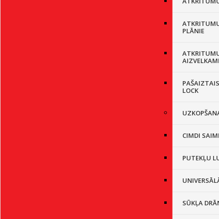
ATKRITUMU 
ATKRITUMU
PLĀNIE
ATKRITUMU
AIZVELKAM
PAŠAIZTAIS
LOCK
UZKOPŠANA
CIMDI SAIM
PUTEKĻU L
UNIVERSĀL
SŪKĻA DRĀ