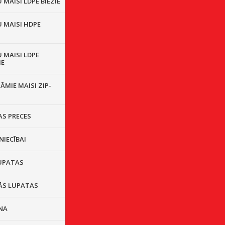
MAISI LDPE BIEZIE
 MAISI HDPE
 MAISI LDPE
IE
ĀMIE MAISI ZIP-
S PRECES
NIECĪBAI
UPATAS
ĀS LUPATAS
NA