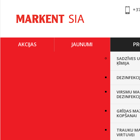
+3
AKCIJAS
JAUNUMI
PR
SADZĪVES 
ĶĪMIJA
DEZINFEKCI
VIRSMU MA
DEZINFEKCI
GRĪDAS MA
KOPŠANAI
TRAUKU M
VIRTUVEI