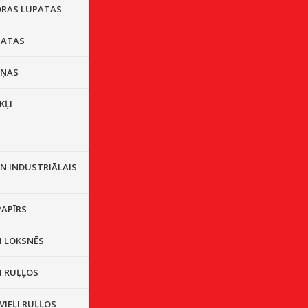
DRAS LUPATAS
PATAS
IŅAS
KĻI
S
N INDUSTRIĀLAIS
PAPĪRS
I LOKSNĒS
I RUĻĻOS
VIEĻI RUĻĻOS