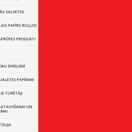
ĀS SALVETES
AIS PAPĪRS RUĻĻOS
 APRŪPES PRODUKTI
OKU DVIEĻIEM
TUALETES PAPĪRAM
IE TURĒTĀJI
GATAVOŠANAI UN
ANAI
FOLIJA