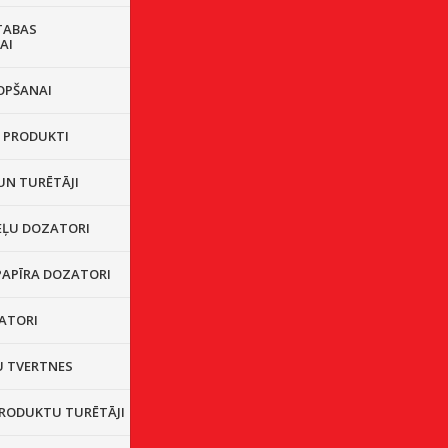
TABAS
AI
OPŠANAI
I PRODUKTI
UN TURĒTĀJI
EĻU DOZATORI
PAPĪRA DOZATORI
ZATORI
 TVERTNES
PRODUKTU TURĒTĀJI