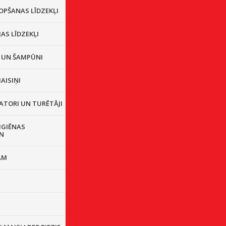
OPŠANAS LĪDZEKĻI
JAS LĪDZEKĻI
I UN ŠAMPŪNI
AISIŅI
ATORI UN TURĒTĀJI
IGIĒNAS
N
AM