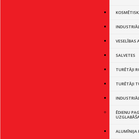
KOSMĒTISK
INDUSTRIĀL
VESELĪBAS
SALVETES
TURĒTĀJI R
TURĒTĀJI 
INDUSTRIĀL
ĒDIENU PA
UZGLABĀŠ
ALUMĪNIJA 