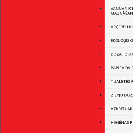
VANNAS IS
MAZGĀŠAN
APĢĒRBU K
EKOLOĢISK
DOZATORI 
PAPĪRA DVI
TUALETES 
ZIEPJU DO
ATKRITUMU
HIGIĒNAS 