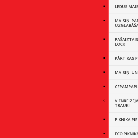
LEDUS MAIS
MAISIŅI PĀ
UZGLABĀŠ
PAŠAIZTAIS
LOCK
PĀRTIKAS P
MAISIŅI UN
CEPAMPAPĪ
VIENREIZĒJ
TRAUKI
PIKNIKA PI
ECO PIKNIK