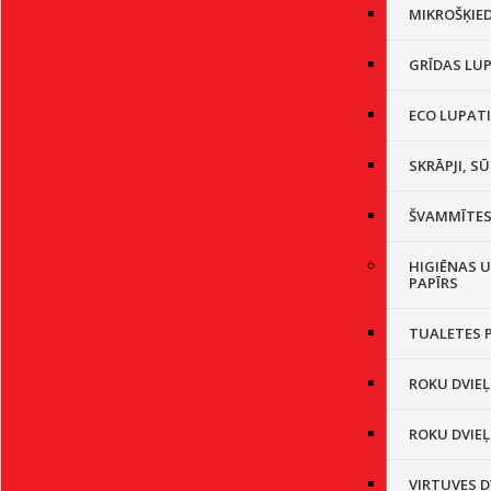
MIKROŠĶIE
GRĪDAS LU
ECO LUPAT
SKRĀPJI, SŪ
ŠVAMMĪTE
HIGIĒNAS U
PAPĪRS
TUALETES 
ROKU DVIEĻ
ROKU DVIEĻ
VIRTUVES D