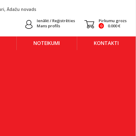
uri, Ādažu novads
Ienākt / Reģistrēties
Pirkumu grozs
Mans profils
0
0.000
€
NOTEIKUMI
KONTAKTI