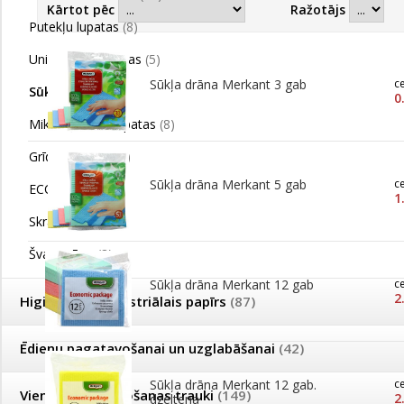
Kārtot pēc
Ražotājs
Putekļu lupatas
(8)
Universālās lupatas
(5)
Sūkļa drāna Merkant 3 gab
c
Sūkļa drāna
(9)
0
Mikrošķiedras lupatas
(8)
Grīdas lupatas
(6)
Sūkļa drāna Merkant 5 gab
c
ECO lupatiņas
(9)
1
Skrāpji, sūkļi
(8)
Švammītes
(8)
Sūkļa drāna Merkant 12 gab
c
2
Higiēnas un industriālais papīrs
(87)
Ēdienu pagatavošanai un uzglabāšanai
(42)
Sūkļa drāna Merkant 12 gab.
c
Vienreizējās lietošanas trauki
(149)
2
dzeltena