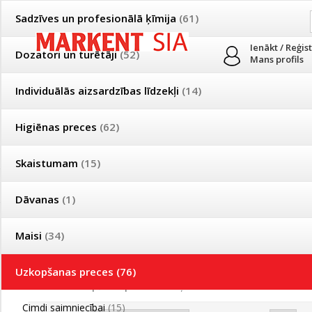
Sadzīves un profesionālā ķīmija
(61)
Ienākt / Reģis
Dozatori un turētāji
(52)
Mans profils
Individuālās aizsardzības līdzekļi
(14)
PRODUKTI
PAR MUMS
PIEGĀDE
Higiēnas preces
(62)
Mājsaimniecības un profesionālās uzkopšanas preču tirdzniecība
Skaistumam
(15)
Īpašas cenas un piegādes nosacījumi vairumtirgotājiem
Bezmaksas piegāde visā Latvijā pasūtījumiem no 50 eiro!
Dāvanas
(1)
Īpašas cenas un piegādes nosacījumi vairumtirgotājiem
Reģistrējies un saņem pastāvīgu atlaidi!
Maisi
(34)
Sūkļa drāna
Uzkopšanas preces
(76)
Produkti
»
Uzkopšanas preces
»
Sūkļa drāna
Cimdi saimniecībai
(15)