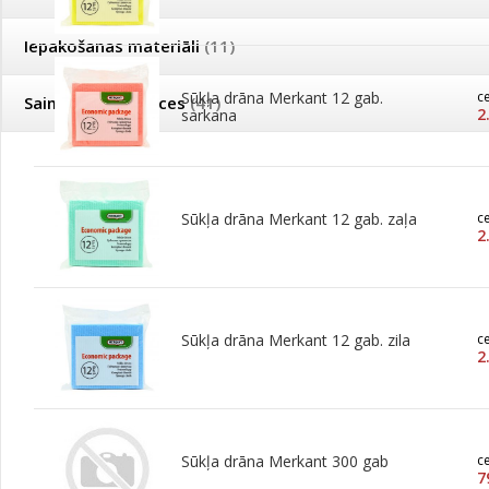
Iepakošanas materiāli
(11)
Sūkļa drāna Merkant 12 gab.
c
Saimniecības preces
(41)
2
sarkana
Sūkļa drāna Merkant 12 gab. zaļa
c
2
Sūkļa drāna Merkant 12 gab. zila
c
2
Sūkļa drāna Merkant 300 gab
c
7