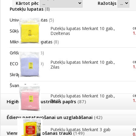
Kārtot pēc
Ražotājs
Putekļu lupatas
(8)
Universālās lupatas
(5)
Putekļu lupatas Merkant 10 gab.,
c
Sūkļa drāna
(9)
1
Dzeltenas
Mikrošķiedras lupatas
(8)
Grīdas lupatas
(6)
Putekļu lupatas Merkant 10 gab.,
c
ECO lupatiņas
(9)
1
Zilas
Skrāpji, sūkļi
(8)
Švammītes
(8)
Putekļu lupatas Merkant 10 gab.,
c
1
Rozā
Higiēnas un industriālais papīrs
(87)
Ēdienu pagatavošanai un uzglabāšanai
(42)
Putekļu lupatas Merkant 3 gab
c
Vienreizējās lietošanas trauki
(149)
0