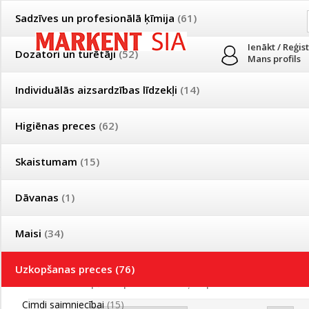
Sadzīves un profesionālā ķīmija
(61)
Ienākt / Reģis
Dozatori un turētāji
(52)
Mans profils
Individuālās aizsardzības līdzekļi
(14)
PRODUKTI
PAR MUMS
PIEGĀDE
Higiēnas preces
(62)
Mājsaimniecības un profesionālās uzkopšanas preču tirdzniecība
Skaistumam
(15)
Īpašas cenas un piegādes nosacījumi vairumtirgotājiem
Bezmaksas piegāde visā Latvijā pasūtījumiem no 50 eiro!
Dāvanas
(1)
Īpašas cenas un piegādes nosacījumi vairumtirgotājiem
Reģistrējies un saņem pastāvīgu atlaidi!
Maisi
(34)
Putekļu lupatas
Uzkopšanas preces
(76)
Produkti
»
Uzkopšanas preces
»
Putekļu lupatas
Cimdi saimniecībai
(15)