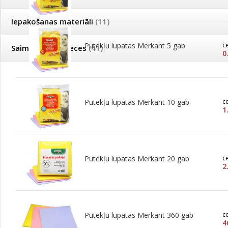
Iepakošanas materiāli
(11)
Putekļu lupatas Merkant 5 gab
c
Saimniecības preces
(41)
0
Putekļu lupatas Merkant 10 gab
c
1
Putekļu lupatas Merkant 20 gab
c
2
Putekļu lupatas Merkant 360 gab
c
4