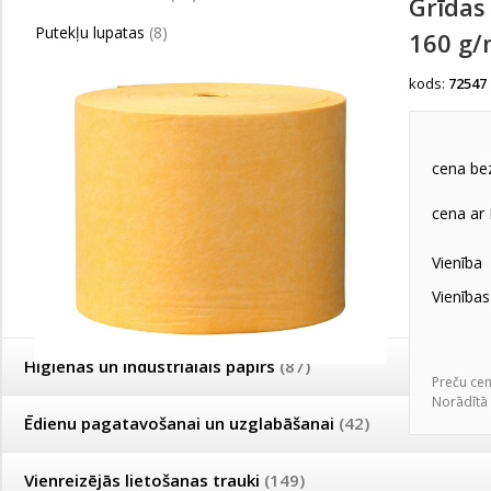
Grīdas
Putekļu lupatas
(8)
160 g/
Universālās lupatas
(5)
kods:
72547
Sūkļa drāna
(9)
Mikrošķiedras lupatas
(8)
cena b
Grīdas lupatas
(6)
cena ar
ECO lupatiņas
(9)
Vienība
Skrāpji, sūkļi
(8)
Vienība
Švammītes
(8)
Higiēnas un industriālais papīrs
(87)
Preču ce
Norādītā 
Ēdienu pagatavošanai un uzglabāšanai
(42)
Vienreizējās lietošanas trauki
(149)