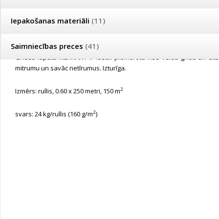
Iepakošanas materiāli
(11)
PIEGĀDE UN APMAKSA
JAUTĀJUMS
APRAKSTS
Saimniecības preces
(41)
Grīdas lupata MERKANT ir ideāli piemērota visu veidu grīdu un citu l
mitrumu un savāc netīrumus. Izturīga.
2
Izmērs: rullis, 0.60 x 250 metri, 150 m
2
svars: 24 kg/rullis (160 g/m
)