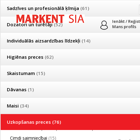
Sadzīves un profesionālā ķīmija
(61)
Ienākt / Reģis
Dozatori un turētāji
(52)
Mans profils
Individuālās aizsardzības līdzekļi
(14)
PRODUKTI
PAR MUMS
PIEGĀDE
Higiēnas preces
(62)
Mājsaimniecības un profesionālās uzkopšanas preču tirdzniecība
Skaistumam
(15)
Īpašas cenas un piegādes nosacījumi vairumtirgotājiem
Bezmaksas piegāde visā Latvijā pasūtījumiem no 50 eiro!
Dāvanas
(1)
Īpašas cenas un piegādes nosacījumi vairumtirgotājiem
Reģistrējies un saņem pastāvīgu atlaidi!
Maisi
(34)
Grīdas lupatas
Uzkopšanas preces
(76)
Produkti
»
Uzkopšanas preces
»
Grīdas lupatas
Cimdi saimniecībai
(15)