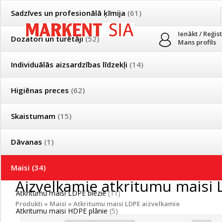
Sadzīves un profesionālā ķīmija
(61)
Ienākt / Reģis
Dozatori un turētāji
(52)
Mans profils
Individuālās aizsardzības līdzekļi
(14)
PRODUKTI
PAR MUMS
PIEGĀDE
Higiēnas preces
(62)
Mājsaimniecības un profesionālās uzkopšanas preču tirdzniecība
Skaistumam
(15)
Īpašas cenas un piegādes nosacījumi vairumtirgotājiem
Bezmaksas piegāde visā Latvijā pasūtījumiem no 50 eiro!
Dāvanas
(1)
Īpašas cenas un piegādes nosacījumi vairumtirgotājiem
Reģistrējies un saņem pastāvīgu atlaidi!
Maisi
(34)
Aizvelkamie atkritumu maisi
Atkritumu maisi LDPE biezie
(11)
Produkti
»
Maisi
»
Atkritumu maisi LDPE aizvelkamie
Atkritumu maisi HDPE plānie
(5)