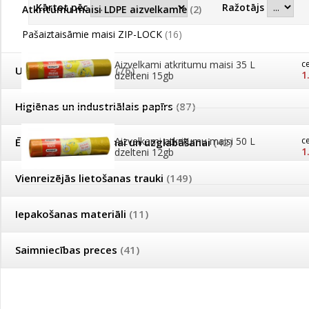
Kārtot pēc
Ražotājs
Atkritumu maisi LDPE aizvelkamie
(2)
Pašaiztaisāmie maisi ZIP-LOCK
(16)
Aizvelkami atkritumu maisi 35 L
c
Uzkopšanas preces
(76)
1
dzelteni 15gb
Higiēnas un industriālais papīrs
(87)
Aizvelkami atkritumu maisi 50 L
c
Ēdienu pagatavošanai un uzglabāšanai
(42)
1
dzelteni 12gb
Vienreizējās lietošanas trauki
(149)
Iepakošanas materiāli
(11)
Saimniecības preces
(41)