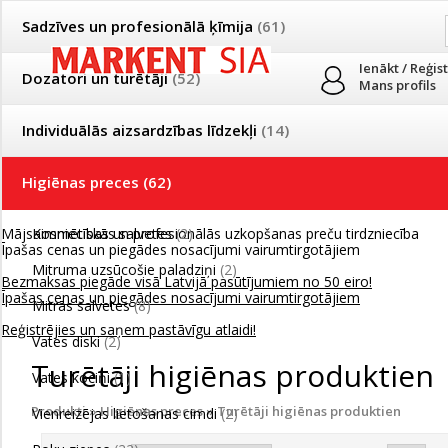
Sadzīves un profesionālā ķīmija
(61)
Ienākt / Reģis
Dozatori un turētāji
(52)
Mans profils
Individuālās aizsardzības līdzekļi
(14)
PRODUKTI
PAR MUMS
PIEGĀDE
Higiēnas preces
(62)
Mājsaimniecības un profesionālās uzkopšanas preču tirdzniecība
Kosmētiskās salvetes
(2)
Īpašas cenas un piegādes nosacījumi vairumtirgotājiem
Mitruma uzsūcošie paladziņi
(2)
Bezmaksas piegāde visā Latvijā pasūtījumiem no 50 eiro!
Īpašas cenas un piegādes nosacījumi vairumtirgotājiem
Mitrās salvetes
(8)
Reģistrējies un saņem pastāvīgu atlaidi!
Vates diski
(2)
Turētāji higiēnas produktien
Vates kociņi
(1)
Produkti
»
Higiēnas preces
»
Turētāji higiēnas produktien
Vienreizējas lietošanas cimdi
(2)