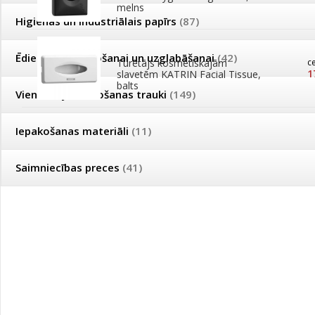
melns
Higiēnas un industriālais papīrs
(87)
Ēdienu pagatavošanai un uzglabāšanai
(42)
Turētājs kosmētiskajām
c
1
slavetēm KATRIN Facial Tissue,
balts
Vienreizējās lietošanas trauki
(149)
Iepakošanas materiāli
(11)
Saimniecības preces
(41)