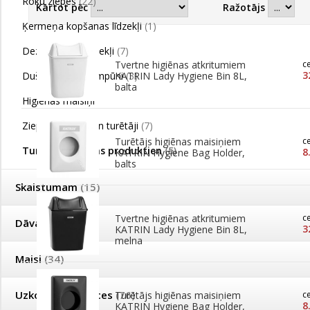
Roku ziepes
(22)
Kārtot pēc
Ražotājs
Ķermeņa kopšanas līdzekļi
(1)
Dezinfekcijas līdzekļi
(7)
Tvertne higiēnas atkritumiem
c
3
Dušas gēli un šampūni
KATRIN Lady Hygiene Bin 8L,
(3)
balta
Higiēnas maisiņi
Ziepju dozatori un turētāji
(7)
Turētājs higiēnas maisiņiem
c
Turētāji higiēnas produktien
(5)
8
KATRIN Hygiene Bag Holder,
balts
Skaistumam
(15)
Tvertne higiēnas atkritumiem
c
Dāvanas
(1)
3
KATRIN Lady Hygiene Bin 8L,
melna
Maisi
(34)
Uzkopšanas preces
(76)
Turētājs higiēnas maisiņiem
c
8
KATRIN Hygiene Bag Holder,