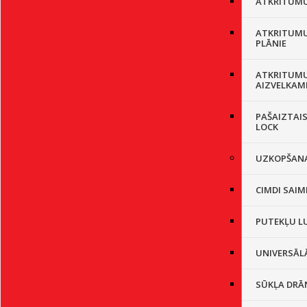
ATKRITUMU 
ATKRITUMU
PLĀNIE
ATKRITUMU
AIZVELKAM
PAŠAIZTAIS
LOCK
UZKOPŠANA
CIMDI SAIM
PUTEKĻU L
UNIVERSĀL
SŪKĻA DRĀ