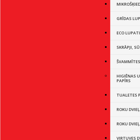
MIKROŠĶIE
GRĪDAS LU
ECO LUPAT
SKRĀPJI, SŪ
ŠVAMMĪTE
HIGIĒNAS U
PAPĪRS
TUALETES 
ROKU DVIEĻ
ROKU DVIEĻ
VIRTUVES D