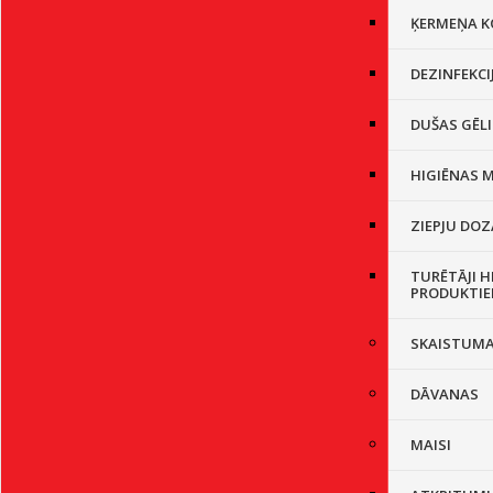
ĶERMEŅA K
DEZINFEKCI
DUŠAS GĒL
HIGIĒNAS M
ZIEPJU DOZ
TURĒTĀJI H
PRODUKTIE
SKAISTUM
DĀVANAS
MAISI