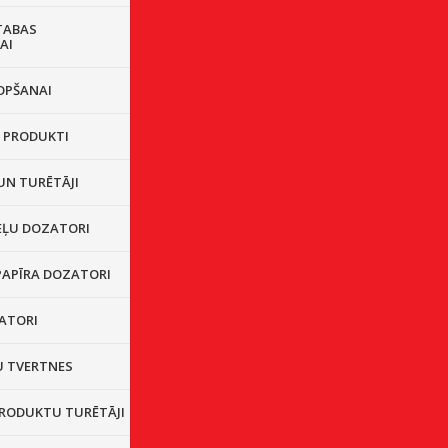
TABAS
AI
OPŠANAI
I PRODUKTI
UN TURĒTĀJI
EĻU DOZATORI
PAPĪRA DOZATORI
ZATORI
 TVERTNES
PRODUKTU TURĒTĀJI