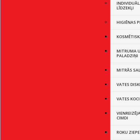
INDIVIDUĀ
LĪDZEKĻI
HIGIĒNAS P
KOSMĒTISK
MITRUMA U
PALADZIŅI
MITRĀS SA
VATES DISK
VATES KOCI
VIENREIZĒJ
CIMDI
ROKU ZIEPE