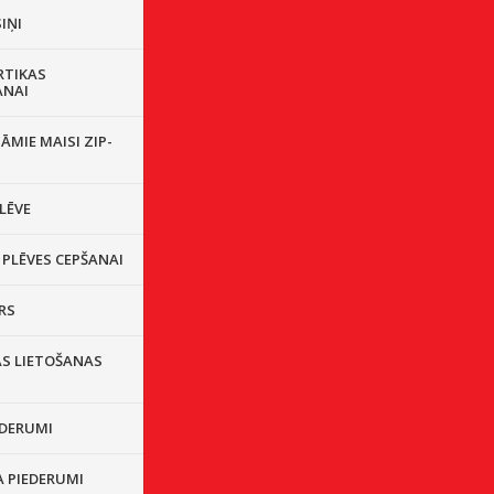
IŅI
RTIKAS
ANAI
ĀMIE MAISI ZIP-
LĒVE
 PLĒVES CEPŠANAI
RS
ĀS LIETOŠANAS
EDERUMI
A PIEDERUMI