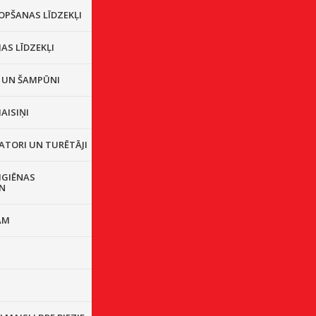
OPŠANAS LĪDZEKĻI
JAS LĪDZEKĻI
I UN ŠAMPŪNI
AISIŅI
ATORI UN TURĒTĀJI
IGIĒNAS
N
AM