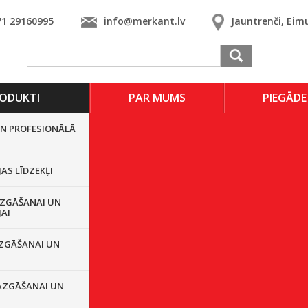
71 29160995
info@merkant.lv
Jauntrenči, Eim
ODUKTI
PAR MUMS
PIEGĀDE
UN PROFESIONĀLĀ
JAS LĪDZEKĻI
ZGĀŠANAI UN
JAI
ZGĀŠANAI UN
AZGĀŠANAI UN