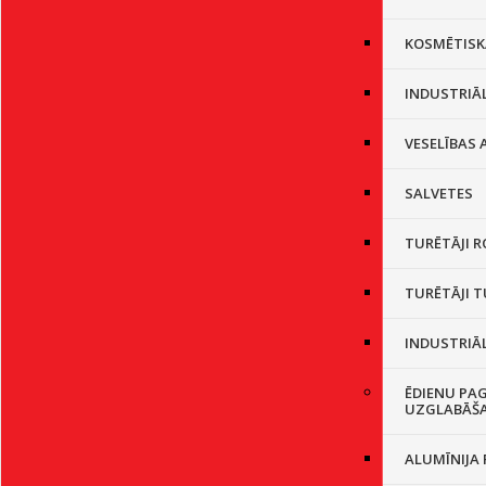
KOSMĒTISK
INDUSTRIĀL
VESELĪBAS
SALVETES
TURĒTĀJI R
TURĒTĀJI 
INDUSTRIĀL
ĒDIENU PA
UZGLABĀŠ
ALUMĪNIJA 