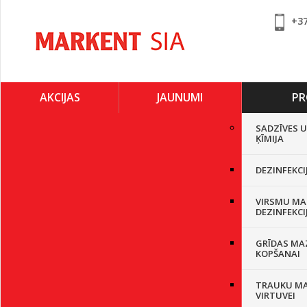
+3
AKCIJAS
JAUNUMI
PR
SADZĪVES 
ĶĪMIJA
DEZINFEKCI
VIRSMU MA
DEZINFEKCI
GRĪDAS MA
KOPŠANAI
TRAUKU M
VIRTUVEI