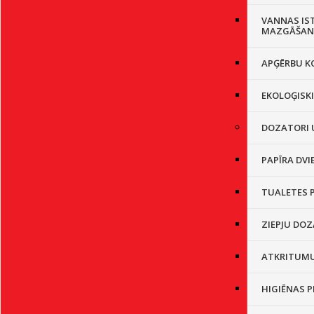
VANNAS IS
MAZGĀŠAN
APĢĒRBU K
EKOLOĢISK
DOZATORI 
PAPĪRA DVI
TUALETES 
ZIEPJU DO
ATKRITUMU
HIGIĒNAS 