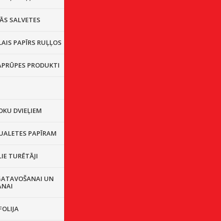
ĀS SALVETES
AIS PAPĪRS RUĻĻOS
 APRŪPES PRODUKTI
OKU DVIEĻIEM
TUALETES PAPĪRAM
IE TURĒTĀJI
GATAVOŠANAI UN
ANAI
FOLIJA