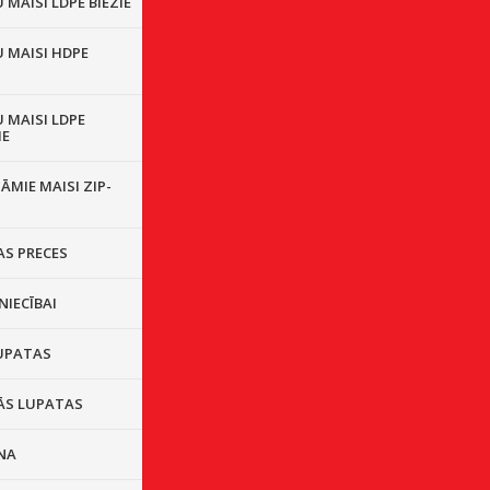
MAISI LDPE BIEZIE
 MAISI HDPE
 MAISI LDPE
IE
ĀMIE MAISI ZIP-
S PRECES
NIECĪBAI
UPATAS
ĀS LUPATAS
NA