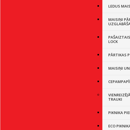
LEDUS MAIS
MAISIŅI PĀ
UZGLABĀŠ
PAŠAIZTAIS
LOCK
PĀRTIKAS P
MAISIŅI UN
CEPAMPAPĪ
VIENREIZĒJ
TRAUKI
PIKNIKA PI
ECO PIKNIK