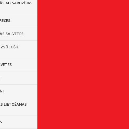
LĀS AIZSARDZĪBAS
RECES
ĀS SALVETES
ZSŪCOŠIE
LVETES
I
ŅI
AS LIETOŠANAS
S