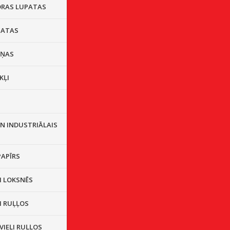
DRAS LUPATAS
PATAS
IŅAS
KĻI
S
N INDUSTRIĀLAIS
PAPĪRS
I LOKSNĒS
I RUĻĻOS
VIEĻI RUĻĻOS