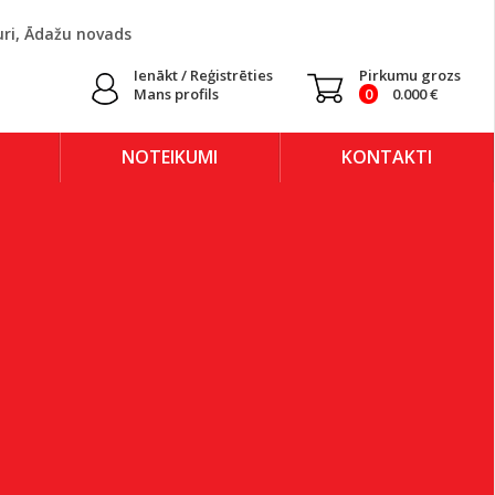
uri, Ādažu novads
Ienākt / Reģistrēties
Pirkumu grozs
Mans profils
0
0.000
€
NOTEIKUMI
KONTAKTI